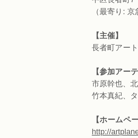
（最寄り: 
【主催】
長者町アー
【参加アー
市原幹也、北川
竹本真紀、
【ホームペ
http://artpla